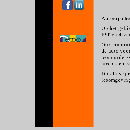
Autorijsch
Op het gebi
ESP en diver
Ook comfort 
de auto voo
bestuurderss
airco, centr
Dit alles sp
lesomgeving